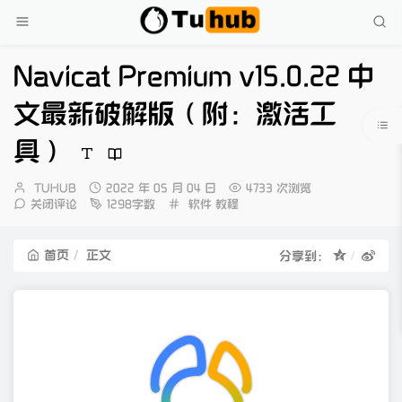
Navicat Premium v15.0.22 中
文最新破解版（附：激活工
具）
博
发
TUHUB
2022 年 05 月 04 日
4733 次浏览
主：
布
分
关闭评论
1298字数
软件
教程
时
类：
间：
首页
正文
分享到：