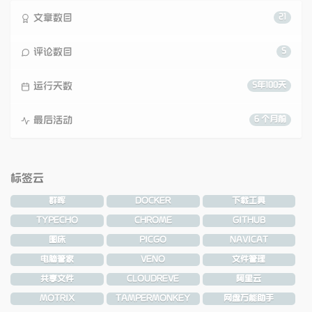
文章数目
21
评论数目
5
运行天数
5年100天
最后活动
6 个月前
标签云
群晖
DOCKER
下载工具
TYPECHO
CHROME
GITHUB
图床
PICGO
NAVICAT
电脑管家
VENO
文件管理
共享文件
CLOUDREVE
阿里云
MOTRIX
TAMPERMONKEY
网盘万能助手