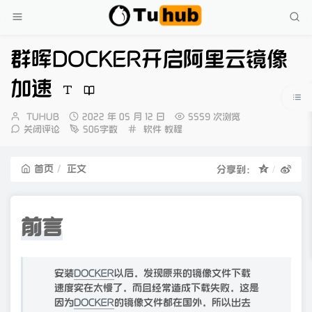
群晖DOCKER开启阿里云镜像
加速
博
发
TUHUB
2022 年 05 月 12 日
5559 次浏览
主：
布
分
关闭评论
506字数
软件
教程
时
类：
间：
首页
正文
分享到：
前言
安装
DOCKER
以后，发现原来的镜像文件下载
速度实在太慢了，而且经常造成下载失败，这是
因为
DOCKER
的镜像文件都在国外，所以出去