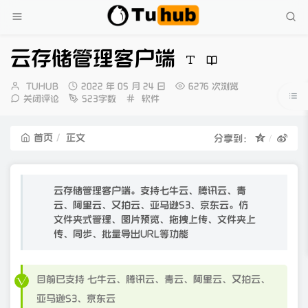
云存储管理客户端
博
发
TUHUB
2022 年 05 月 24 日
6276 次浏览
主：
布
分
关闭评论
523字数
软件
时
类：
间：
首页
正文
分享到：
云存储管理客户端。支持七牛云、腾讯云、青
云、阿里云、又拍云、亚马逊S3、京东云。仿
文件夹式管理、图片预览、拖拽上传、文件夹上
传、同步、批量导出URL等功能
目前已支持 七牛云、腾讯云、青云、阿里云、又拍云、
亚马逊S3、京东云